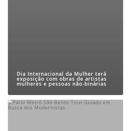
Dia Internacional da Mulher terá
exposição com obras de artistas
mulheres e pessoas não-binárias
O
Pátio
celebra
os
100
anos