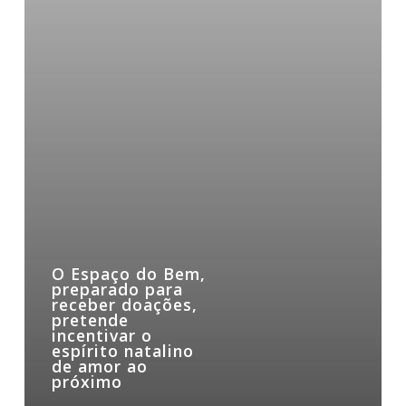
de
amor
ao
próximo
O Espaço do Bem,
preparado para
receber doações,
pretende
incentivar o
espírito natalino
de amor ao
próximo