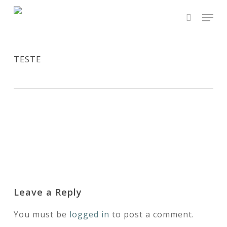
Skip
Men
to
main
search
content
TESTE
Leave a Reply
You must be
logged in
to post a comment.