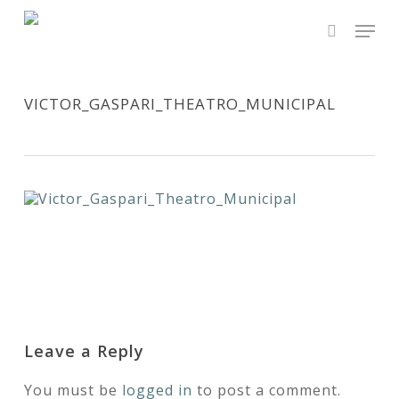
Skip
Men
to
main
search
Close
content
Menu
VICTOR_GASPARI_THEATRO_MUNICIPAL
Leave a Reply
You must be
logged in
to post a comment.