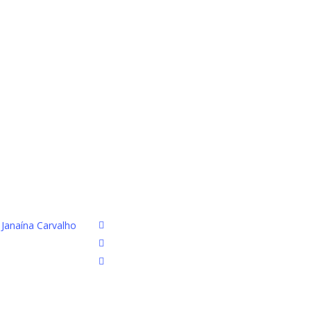
facebook
r
Janaína Carvalho
youtube
instagram