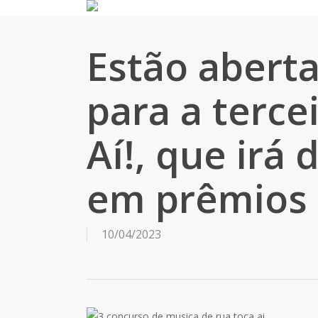
Skip
to
main
Estão aberta
content
para a terce
Aí!, que irá 
em prêmios
10/04/2023