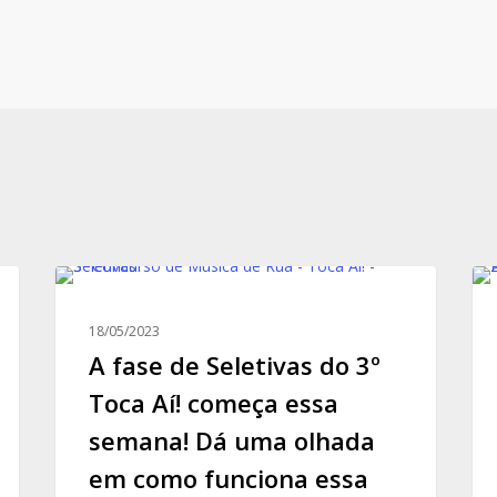
A
Sai
fase
a
18/05/2023
de
list
A fase de Seletivas do 3º
Seletivas
de
do
ap
Toca Aí! começa essa
3º
par
semana! Dá uma olhada
Toca
as
em como funciona essa
Aí!
Sel