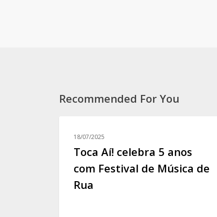
Recommended For You
Toca
Aí!
18/07/2025
celebra
Toca Aí! celebra 5 anos
5
com Festival de Música de
anos
Rua
com
Festival
de