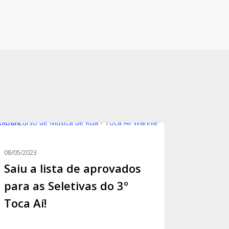
u
08/05/2023
a
Saiu a lista de aprovados
rovados
para as Seletivas do 3º
a
Toca Aí!
etivas