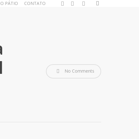
search
facebook
youtube
instagram
O PÁTIO
CONTATO
a
l
No Comments