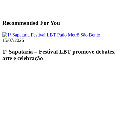
Recommended For You
1º
Sapataria
15/07/2026
–
Festival
1º Sapataria – Festival LBT promove debates,
LBT
arte e celebração
promove
debates,
arte
e
celebração