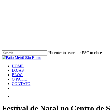
Skip
to
main
content
Hit enter to search or ESC to close
Close
Search
search
Menu
HOME
LOJAS
BLOG
O PÁTIO
CONTATO
facebook
youtube
instagram
search
Festival de Natal no Centro de 