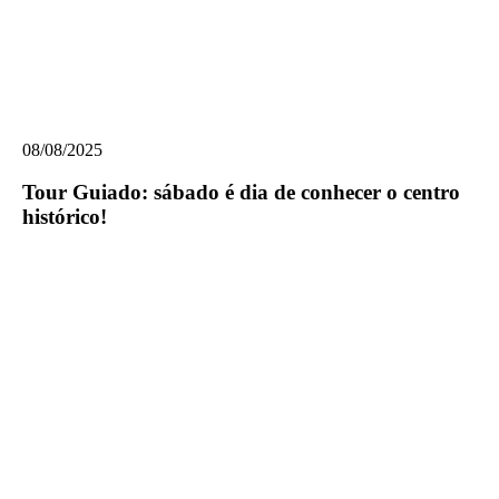
Tour
Guiado:
08/08/2025
sábado
é
Tour Guiado: sábado é dia de conhecer o centro
dia
histórico!
de
conhecer
o
centro
histórico!