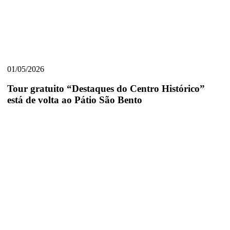
Tour
gratuito
01/05/2026
“Destaques
do
Tour gratuito “Destaques do Centro Histórico”
Centro
está de volta ao Pátio São Bento
Histórico”
está
de
volta
ao
Pátio
São
Bento