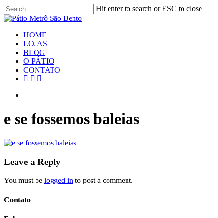
Skip
Hit enter to search or ESC to close
to
Close
main
Search
content
search
Menu
HOME
LOJAS
BLOG
O PÁTIO
CONTATO
facebook
youtube
instagram
search
e se fossemos baleias
Leave a Reply
You must be
logged in
to post a comment.
Contato