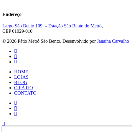
Endereço
Largo São Bento 109, – Estação São Bento do Metrô
,
CEP 01029-010
© 2026 Pátio Metrô São Bento. Desenvolvido por
Janaína Carvalho
facebook
youtube
instagram
Close
HOME
Menu
LOJAS
BLOG
O PÁTIO
CONTATO
facebook
youtube
instagram