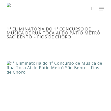
Skip
Men
to
main
search
Close
content
Menu
1ª ELIMINATÓRIA DO 1º CONCURSO DE
MÚSICA DE RUA TOCA AÍ DO PÁTIO METRÔ
SÃO BENTO – FIOS DE CHORO