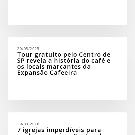
de
conhecer
o
centro
histórico!
Tour
gratuito
20/05/2025
pelo
Tour gratuito pelo Centro de
Centro
SP revela a história do café e
de
os locais marcantes da
SP
Expansão Cafeeira
revela
a
história
do
café
e
os
locais
7
marcantes
igrejas
da
19/03/2018
imperdíveis
Expansão
7 igrejas imperdíveis para
para
Cafeeira