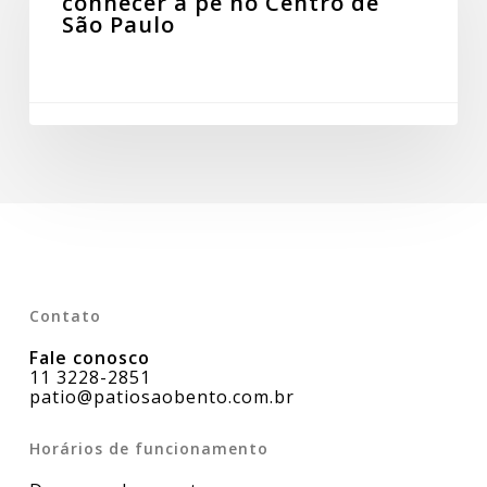
conhecer a pé no Centro de
conhecer
São Paulo
a
pé
no
Centro
de
São
Paulo
Contato
Fale conosco
11 3228-2851
patio@patiosaobento.com.br
Horários de funcionamento