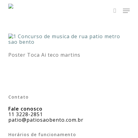
Skip
Men
to
main
search
Close
content
Menu
Poster Toca Ai teco martins
Contato
Fale conosco
11 3228-2851
patio@patiosaobento.com.br
Horários de funcionamento