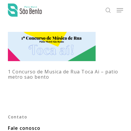
Skip
Men
to
main
search
Close
content
Menu
1 Concurso de Musica de Rua Toca Ai – patio
metro sao bento
Contato
Fale conosco