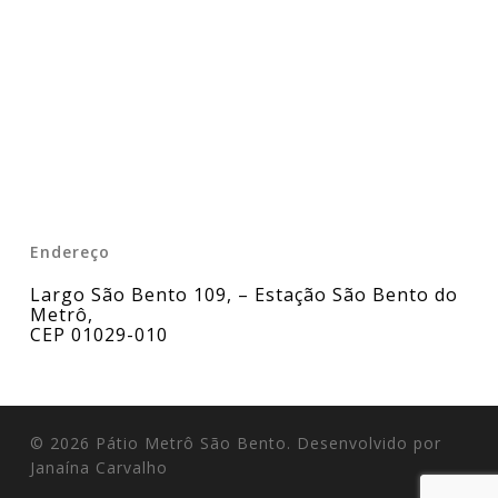
Endereço
Largo São Bento 109, – Estação São Bento do
Metrô
,
CEP 01029-010
© 2026 Pátio Metrô São Bento. Desenvolvido por
Janaína Carvalho