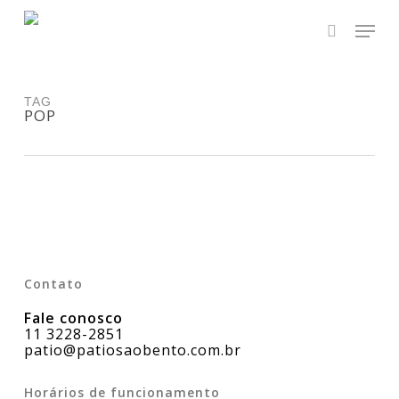
Skip
Men
to
main
search
Close
content
Menu
TAG
POP
Contato
Fale conosco
11 3228-2851
patio@patiosaobento.com.br
Horários de funcionamento