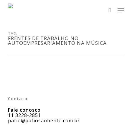
Skip
Men
to
main
search
Close
content
Menu
TAG
FRENTES DE TRABALHO NO
AUTOEMPRESARIAMENTO NA MÚSICA
Contato
Fale conosco
11 3228-2851
patio@patiosaobento.com.br