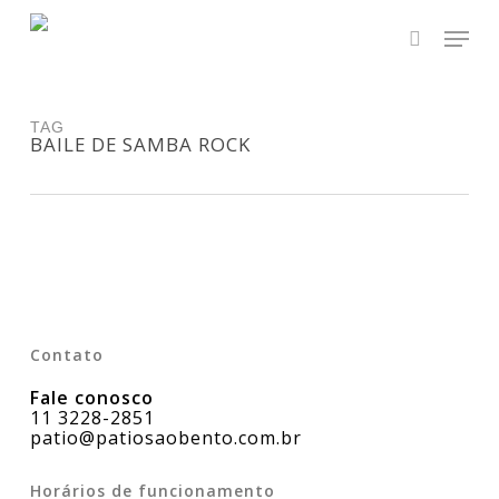
Skip
Men
to
main
search
Close
content
Menu
TAG
BAILE DE SAMBA ROCK
Contato
Fale conosco
11 3228-2851
patio@patiosaobento.com.br
Horários de funcionamento