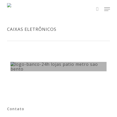
Skip
Men
to
main
search
content
CAIXAS ELETRÔNICOS
Contato