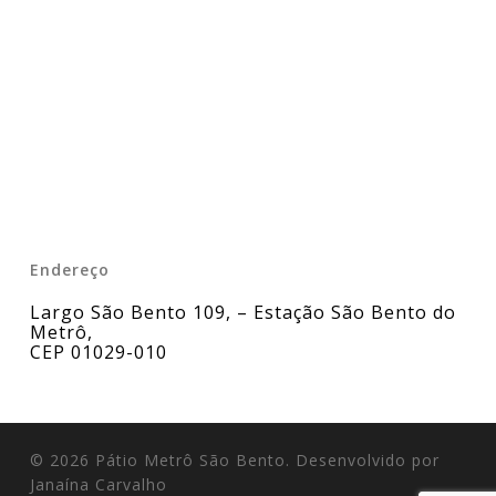
Endereço
Largo São Bento 109, – Estação São Bento do
Metrô
,
CEP 01029-010
© 2026 Pátio Metrô São Bento. Desenvolvido por
Janaína Carvalho