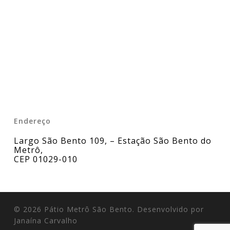
Endereço
Largo São Bento 109, – Estação São Bento do
Metrô
,
CEP 01029-010
© 2026 Pátio Metrô São Bento. Desenvolvido por
Janaína Carvalho