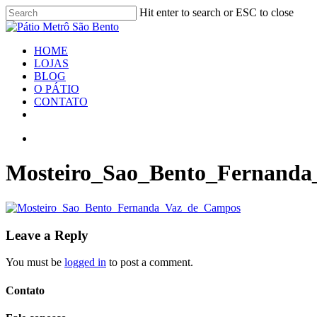
Skip
Hit enter to search or ESC to close
to
Close
main
Search
content
search
Menu
HOME
LOJAS
BLOG
O PÁTIO
CONTATO
facebook
youtube
instagram
search
Mosteiro_Sao_Bento_Fernand
Leave a Reply
You must be
logged in
to post a comment.
Contato