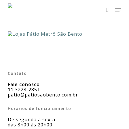
Skip
Men
to
main
search
Close
content
Menu
Contato
Fale conosco
11 3228-2851
patio@patiosaobento.com.br
Horários de funcionamento
De segunda a sexta
das 8h00 às 20h00