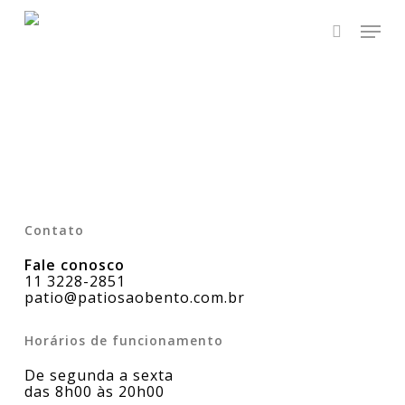
Skip
Men
to
main
search
Close
content
Menu
Contato
Fale conosco
11 3228-2851
patio@patiosaobento.com.br
Horários de funcionamento
De segunda a sexta
das 8h00 às 20h00