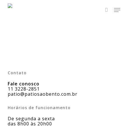
Skip
Men
to
main
search
Close
content
Menu
Contato
Fale conosco
11 3228-2851
patio@patiosaobento.com.br
Horários de funcionamento
De segunda a sexta
das 8h00 às 20h00