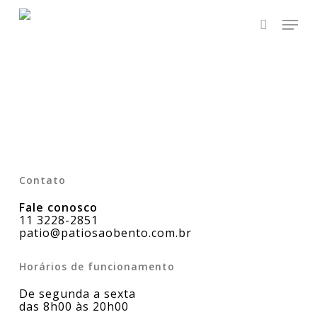
Skip
Men
to
main
search
Close
content
Menu
Contato
Fale conosco
11 3228-2851
patio@patiosaobento.com.br
Horários de funcionamento
De segunda a sexta
das 8h00 às 20h00