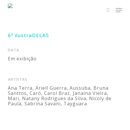
Skip
Men
to
main
search
content
6ª ilustraDELAS
DATA
Em exibição
ARTISTAS
Ana Terra, Ariell Guerra, Aussuba, Bruna
Santtos, Caró, Carol Braz, Janaína Vieira,
Mari, Natany Rodrigues da Silva, Nicoly de
Paula, Sabrina Savani, Tayguara