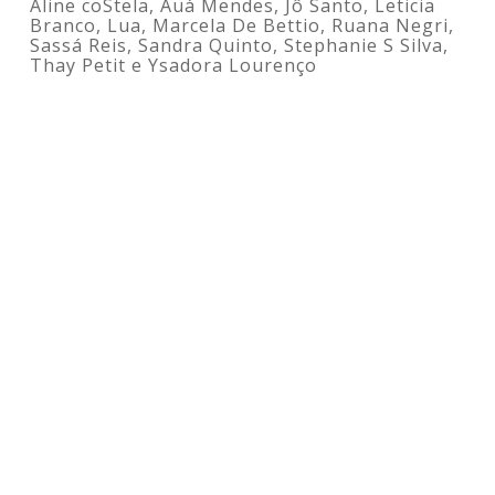
Aline coStela, Auá Mendes, Jô Santo, Leticia
Branco, Lua, Marcela De Bettio, Ruana Negri,
Sassá Reis, Sandra Quinto, Stephanie S Silva,
Thay Petit e Ysadora Lourenço
Sandra Quinto
Abraço