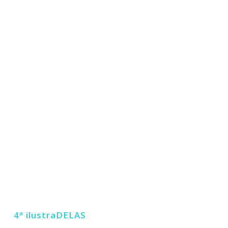
Lua
Há tanta luz dentro do
quarto
4ª ilustraDELAS