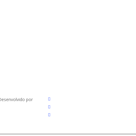
facebook
Desenvolvido por
youtube
instagram