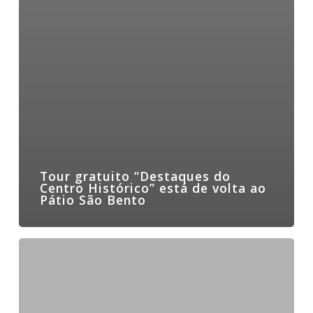
Tour gratuito “Destaques do
Centro Histórico” está de volta ao
Pátio São Bento
Tour
Mulheres
na
História
de
São