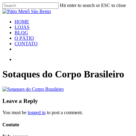
Skip
Hit enter to search or ESC to close
to
Close
main
Search
content
search
Menu
HOME
LOJAS
BLOG
O PÁTIO
CONTATO
facebook
youtube
instagram
search
Sotaques do Corpo Brasileiro
Leave a Reply
You must be
logged in
to post a comment.
Contato