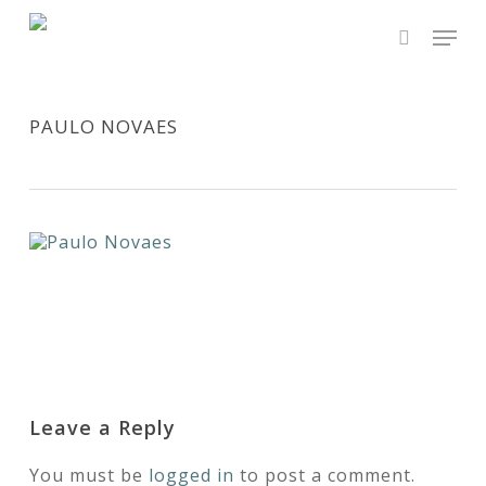
Skip
Men
to
main
search
Close
content
Menu
PAULO NOVAES
Leave a Reply
You must be
logged in
to post a comment.