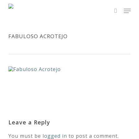
Skip
Men
to
main
search
Close
content
Menu
FABULOSO ACROTEJO
Leave a Reply
You must be
logged in
to post a comment.