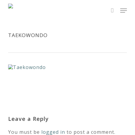
Skip
Men
to
main
search
content
TAEKOWONDO
Leave a Reply
You must be
logged in
to post a comment.