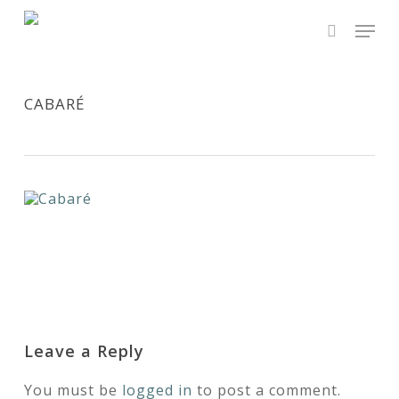
Skip
Men
to
main
search
content
CABARÉ
Leave a Reply
You must be
logged in
to post a comment.