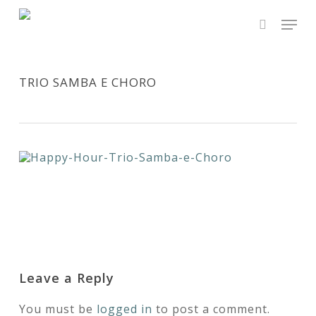
Skip
Men
to
main
search
Close
content
Menu
TRIO SAMBA E CHORO
Leave a Reply
You must be
logged in
to post a comment.