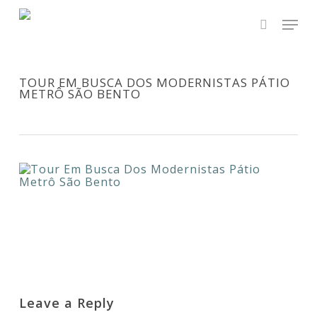
Skip
Men
to
main
search
Close
content
Menu
TOUR EM BUSCA DOS MODERNISTAS PÁTIO
METRÔ SÃO BENTO
Leave a Reply