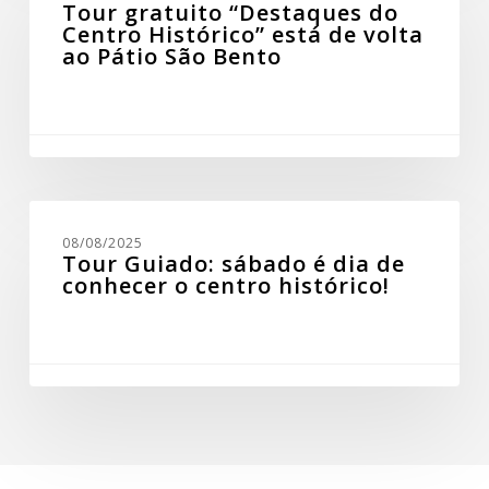
Tour gratuito “Destaques do
do
Centro Histórico” está de volta
Centro
ao Pátio São Bento
Histórico”
está
de
volta
ao
Pátio
São
Bento
Tour
Guiado:
08/08/2025
sábado
Tour Guiado: sábado é dia de
é
conhecer o centro histórico!
dia
de
conhecer
o
centro
histórico!