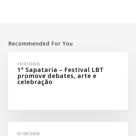
Recommended For You
1º
Sapataria
15/07/2026
–
1º Sapataria – Festival LBT
Festival
promove debates, arte e
LBT
celebração
promove
debates,
arte
e
celebração
Tour
gratuito
01/05/2026
“Destaques