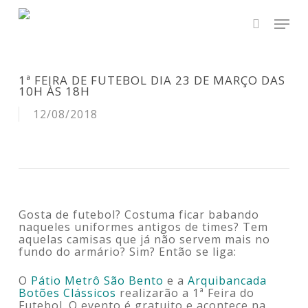
Skip
Men
to
main
search
content
1ª FEIRA DE FUTEBOL DIA 23 DE MARÇO DAS
10H ÀS 18H
12/08/2018
Gosta de futebol? Costuma ficar babando
naqueles uniformes antigos de times? Tem
aquelas camisas que já não servem mais no
fundo do armário? Sim? Então se liga:
O
Pátio Metrô São Bento
e a
Arquibancada
Botões Clássicos
realizarão a 1ª Feira do
Futebol. O evento é gratuito e acontece na